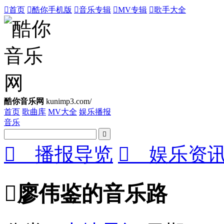

首页

酷你手机版

音乐专辑

MV专辑

歌手大全
酷你音乐网
kunimp3.com/
首页
歌曲库
MV大全
娱乐播报
音乐


播报导览

娱乐资

廖伟鉴的音乐路