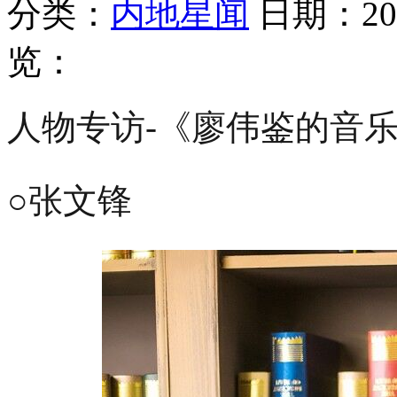
分类：
内地星闻
日期：201
览：
人物专访-《廖伟鉴的音
○张文锋