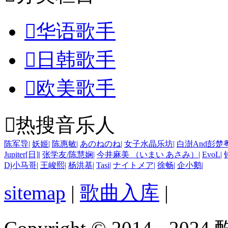

华语歌手

日韩歌手

欧美歌手

热搜音乐人
陈军导
|
妖姬
|
陈惠敏
|
あのねのね
|
女子水晶乐坊
|
白澍And彭楚
Jupiter[日]
|
张学友/陈慧娴
|
今井麻美 （いまい あさみ）
|
EvoL
|
Dj小马哥
|
王峻熙
|
杨洪基
|
Tasi
|
ナイトメア
|
徐畅
|
企小鹅
|
sitemap
|
歌曲入库
|