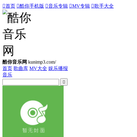

首页

酷你手机版

音乐专辑

MV专辑

歌手大全
酷你音乐网
kunimp3.com/
首页
歌曲库
MV大全
娱乐播报
音乐
