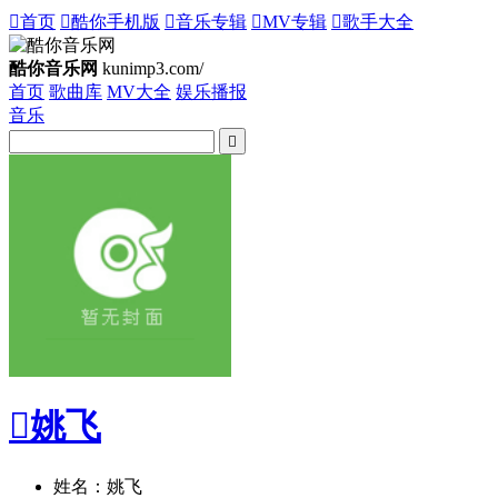

首页

酷你手机版

音乐专辑

MV专辑

歌手大全
酷你音乐网
kunimp3.com/
首页
歌曲库
MV大全
娱乐播报
音乐


姚飞
姓名：姚飞