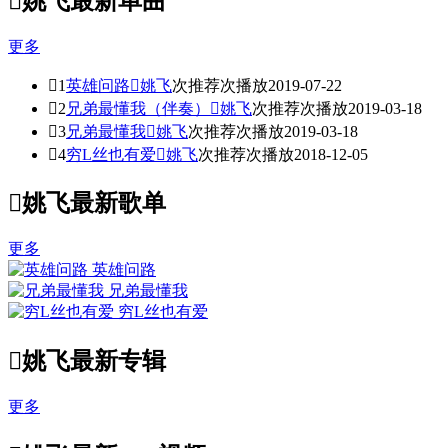

姚飞最新单曲
更多

1
英雄问路

姚飞
次推荐
次播放
2019-07-22

2
兄弟最懂我（伴奏）

姚飞
次推荐
次播放
2019-03-18

3
兄弟最懂我

姚飞
次推荐
次播放
2019-03-18

4
穷L丝也有爱

姚飞
次推荐
次播放
2018-12-05

姚飞最新歌单
更多
英雄问路
兄弟最懂我
穷L丝也有爱

姚飞最新专辑
更多