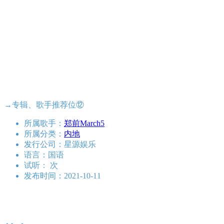
→专辑、歌手推荐位⑫
所属歌手：
郑前March5
所属分类：
内地
发行公司：
星源娱乐
语言：
国语
试听：
次
发布时间：
2021-10-11