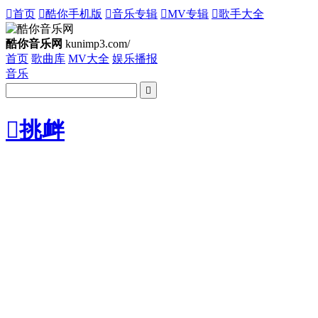

首页

酷你手机版

音乐专辑

MV专辑

歌手大全
酷你音乐网
kunimp3.com/
首页
歌曲库
MV大全
娱乐播报
音乐


挑衅