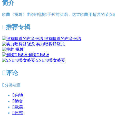
简介
歌曲《挑衅》由创作型歌手郑前演唱，这首歌曲用超强的节奏

推荐专辑
很有味道的声音张洁
实力唱将舒晓龙
挑衅
超嗨DJ现场
SNH48美女盛宴

评论

分类栏目

内地

港台

欧美

日韩