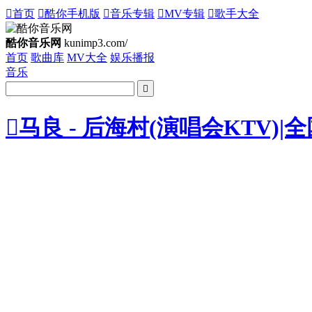

首页

酷你手机版

音乐专辑

MV专辑

歌手大全
酷你音乐网
kunimp3.com/
首页
歌曲库
MV大全
娱乐播报
音乐


马良 - 后海村(演唱会KTV)|