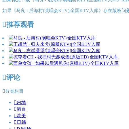
如果《马良 - 后海村(演唱会KTV)|全国KTV入库》存在版

推荐观看
马良 - 后海村(演唱会KTV)|全国KTV入库
王超然 - 归去来兮(原版KTV)|全国KTV入库
马良 - 尝试凝望(演唱会KTV)|全国KTV入库
掠夺者CH - 我把时光酿成酒(原版HD)|全国KTV入库
西单女孩 - 如果以后遇见你(原版KTV)|全国KTV入库

评论

分类栏目

内地

港台

欧美

日韩

DJ现场