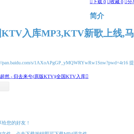

下载 0

收藏 0

分
简介
国KTV入库MP3,KTV新歌上线,马
.baidu.com/s/1AXoAPgGP_yMQWRYwRw1Snw?pwd=4r16 
然 - 归去来兮(原版KTV)|全国KTV入库

分享给您的好友！
MP4文件，点击下载按钮即可下载MP4源文件。