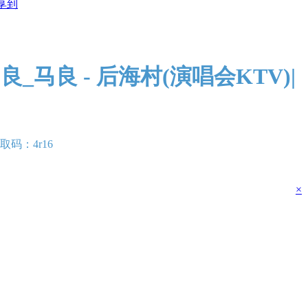
享到
良_马良 - 后海村(演唱会KTV)|
提取码：4r16
×