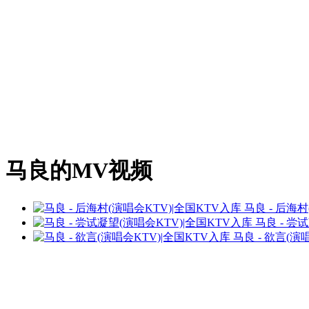
马良的MV视频
马良 - 后海
马良 - 尝
马良 - 欲言(演