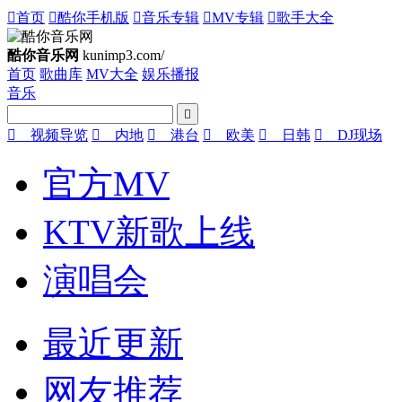

首页

酷你手机版

音乐专辑

MV专辑

歌手大全
酷你音乐网
kunimp3.com/
首页
歌曲库
MV大全
娱乐播报
音乐


视频导览

内地

港台

欧美

日韩

DJ现场
官方MV
KTV新歌上线
演唱会
最近更新
网友推荐