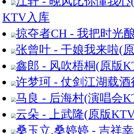
江轩 - 晚风比你懂我心(
KTV入库
掠夺者CH - 我把时光酿
张曾叶 - 干娘我来啦(原
鑫郎 - 风吹梧桐(原版K
许梦珂 - 仗剑江湖载酒
马良 - 后海村(演唱会K
云朵 - 上武隆(原版KT
桑玉立,桑婷婷 - 吉祥