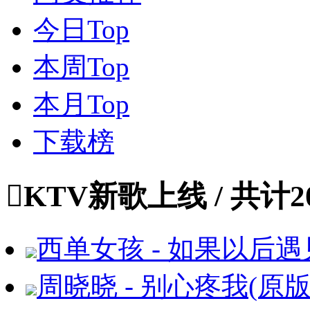
今日Top
本周Top
本月Top
下载榜

KTV新歌上线
/ 共计
2
西单女孩 - 如果以后遇
周晓晓 - 别心疼我(原版